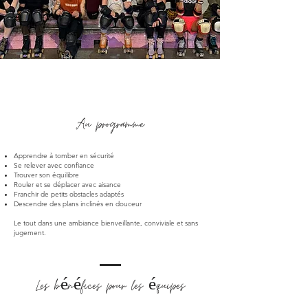
Au programme
Apprendre à tomber en sécurité
Se relever avec confiance
Trouver son équilibre
Rouler et se déplacer avec aisance
Franchir de petits obstacles adaptés
Descendre des plans inclinés en douceur
Le tout dans une ambiance bienveillante, conviviale et sans
jugement.
Les bénéfices pour les équipes