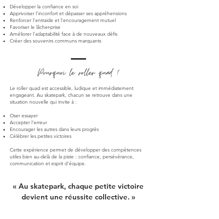
Développer la confiance en soi
Apprivoiser l'inconfort et dépasser ses appréhensions
Renforcer l'entraide et l'encouragement mutuel
Favoriser le lâcher-prise
Améliorer l'adaptabilité face à de nouveaux défis
Créer des souvenirs communs marquants
Pourquoi le roller quad ?
Le roller quad est accessible, ludique et immédiatement
engageant. Au skatepark, chacun se retrouve dans une
situation nouvelle qui invite à :
Oser essayer
Accepter l'erreur
Encourager les autres dans leurs progrès
Célébrer les petites victoires
Cette expérience permet de développer des compétences
utiles bien au-delà de la piste : confiance, persévérance,
communication et esprit d'équipe.
« Au skatepark, chaque petite victoire
devient une réussite collective. »