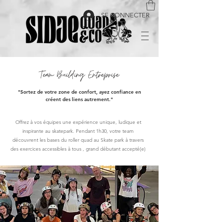
SE CONNECTER
Team Building Entreprise
"Sortez de votre zone de confort, ayez confiance en
créent des liens autrement."
Offrez à vos équipes une expérience unique, ludique et
inspirante au skatepark. Pendant 1h30, votre team
découvrent les bases du roller quad au Skate park à travers
des exercices accessibles à tous , grand débutant accepté(e)