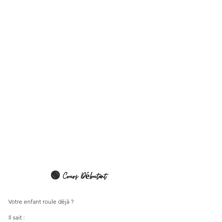
🟢 Cours Débutant
Votre enfant roule déjà ?
Il sait :