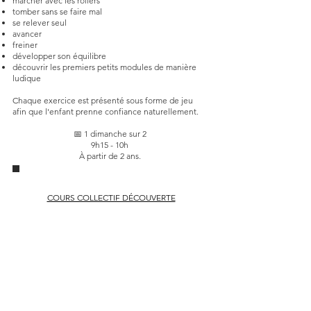
marcher avec les rollers
tomber sans se faire mal
se relever seul
avancer
freiner
développer son équilibre
découvrir les premiers petits modules de manière
ludique
Chaque exercice est présenté sous forme de jeu
afin que l'enfant prenne confiance naturellement.
📅 1 dimanche sur 2
9h15 - 10h
À partir de 2 ans.
COURS COLLECTIF DÉCOUVERTE