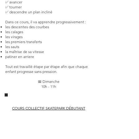
✅ avancer
✅ tourner
✅ descendre un plan incliné
Dans ce cours, il va apprendre progressivement :
les descentes des courbes
les calages
les virages
les premiers transferts
les sauts
la maîtrise de sa vitesse
patiner en arriere
Tout est travaillé étape par étape afin que chaque
enfant progresse sans pression.
📅 Dimanche
10h - 11h
COURS COLLECTIF SKATEPARK DÉBUTANT