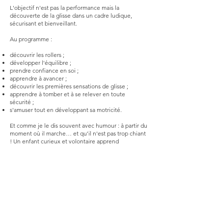
L'objectif n'est pas la performance mais la
découverte de la glisse dans un cadre ludique,
sécurisant et bienveillant.
Au programme :
découvrir les rollers ;
développer l'équilibre ;
prendre confiance en soi ;
apprendre à avancer ;
découvrir les premières sensations de glisse ;
apprendre à tomber et à se relever en toute
sécurité ;
s'amuser tout en développant sa motricité.
Et comme je le dis souvent avec humour : à partir du
moment où il marche… et qu'il n'est pas trop chiant
! Un enfant curieux et volontaire apprend
énormément, même très jeune.
COURS PARTICULIER SKATE PARK ENFANT
Cours particulier enfant
Ces séances sont entièrement personnalisées.