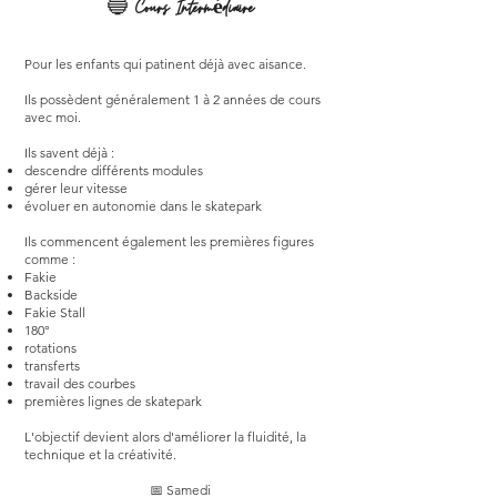
🔵
Cours Intermédiaire
Pour les enfants qui patinent déjà avec aisance.
Ils possèdent généralement 1 à 2 années de cours
avec moi.
Ils savent déjà :
descendre différents modules
gérer leur vitesse
évoluer en autonomie dans le skatepark
Ils commencent également les premières figures
comme :
Fakie
Backside
Fakie Stall
180°
rotations
transferts
travail des courbes
premières lignes de skatepark
L'objectif devient alors d'améliorer la fluidité, la
technique et la créativité.
📅 Samedi