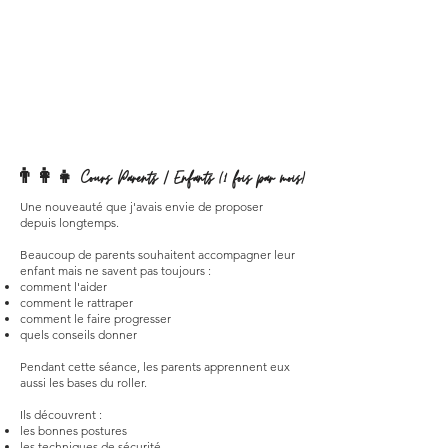
👨‍👩‍👧 Cours Parents / Enfants (1 fois par mois)
Une nouveauté que j'avais envie de proposer
depuis longtemps.
Beaucoup de parents souhaitent accompagner leur
enfant mais ne savent pas toujours :
comment l'aider
comment le rattraper
comment le faire progresser
quels conseils donner
Pendant cette séance, les parents apprennent eux
aussi les bases du roller.
Ils découvrent :
les bonnes postures
les techniques de sécurité