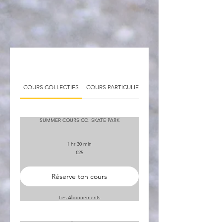
COURS COLLECTIFS
COURS PARTICULIER
COURS ENFANT
SUMMER COURS CO. SKATE PARK
1 hr 30 min
25
€25
euros
Réserve ton cours
Les Abonnements